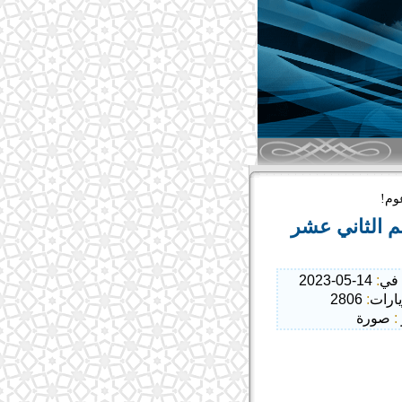
وم!
م الثاني عشر
في
:
14-05-2023
يارات
:
2806
:
صورة